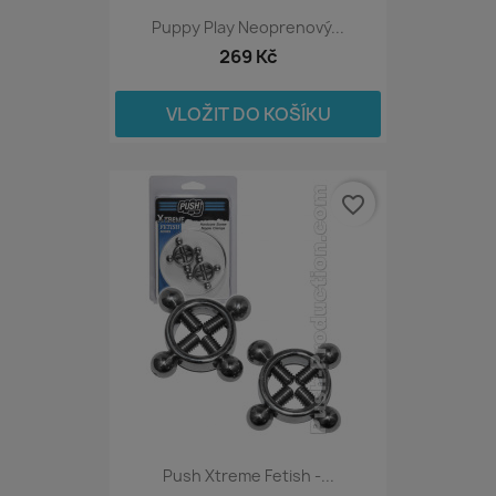
Puppy Play Neoprenový...
269 Kč
VLOŽIT DO KOŠÍKU
favorite_border
Push Xtreme Fetish -...