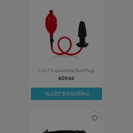
COLT Expandable Butt Plug
609 Kč
VLOŽIT DO KOŠÍKU
favorite_border