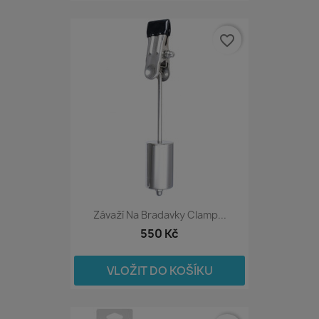
favorite_border
Závaží Na Bradavky Clamp...
550 Kč
VLOŽIT DO KOŠÍKU