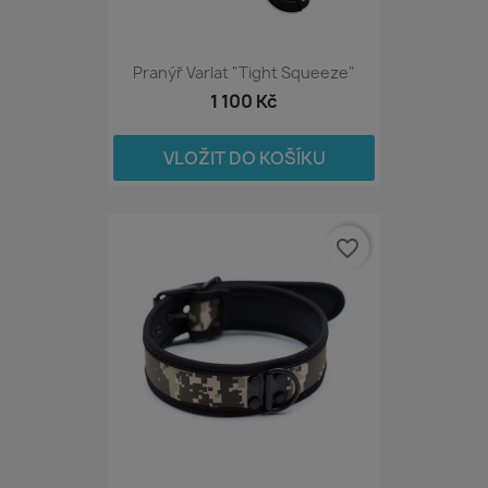
Pranýř Varlat "Tight Squeeze"
1 100 Kč
VLOŽIT DO KOŠÍKU
favorite_border