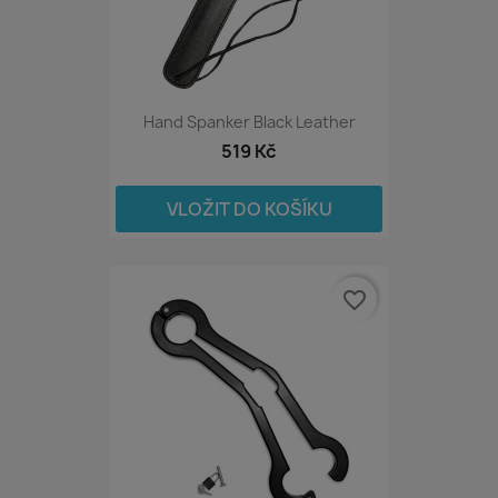
Hand Spanker Black Leather
519 Kč
VLOŽIT DO KOŠÍKU
favorite_border