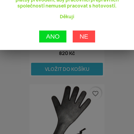
společností nemuseli pracovat s hotovostí.
Děkuji
ANO
NE
Taboom - Prick Stick...
820 Kč
VLOŽIT DO KOŠÍKU
favorite_border