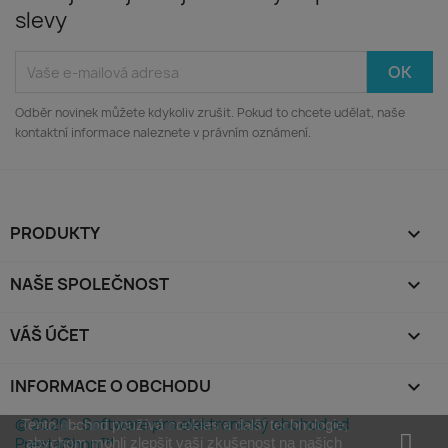
slevy
Odběr novinek můžete kdykoliv zrušit. Pokud to chcete udělat, naše
kontaktní informace naleznete v právním oznámení.
PRODUKTY

NAŠE SPOLEČNOST

VÁŠ ÚČET

INFORMACE O OBCHODU
keyboard_arrow_down
© 2026 - Software pro elektronický obchod od
Tento obchod používá cookies a další technologie,
PrestaShop™
abychom mohli zlepšit vaši zkušenost na našich