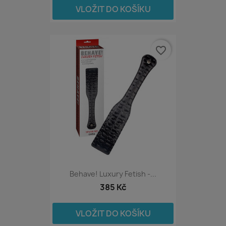
VLOŽIT DO KOŠÍKU
favorite_border
Behave! Luxury Fetish -...
385 Kč
VLOŽIT DO KOŠÍKU