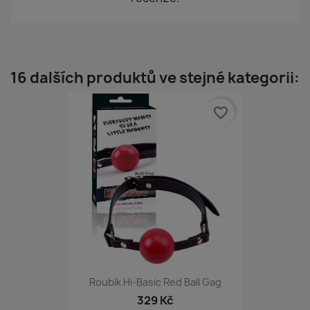
16 dalších produktů ve stejné kategorii:
favorite_border
Roubík Hi-Basic Red Ball Gag
329 Kč