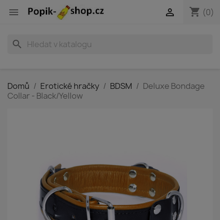
shopping_cart


(0)
search
Domů
Erotické hračky
BDSM
Deluxe Bondage
Collar - Black/Yellow