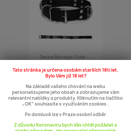
Deluxe Bondage Collar -...
499 Kč
Tato stránka je určena osobám starších 18ti let.
Bylo Vám již 18 let?
VLOŽIT DO KOŠÍKU
Na základě vašeho chování na webu
personalizujeme jeho obsah a zobrazujeme vám
relevantní nabídky a produkty. Kliknutím na tlačítko
favorite_border
„OK“ souhlasíte s využíváním cookies .
Po domluvě lze v Praze osobní odběr
Z důvodu Koronaviru bych Vás chtěl požádat o
platby převodem, aby pracovníci přepravních