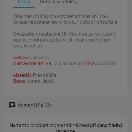
Popis
Detaily produktu
Všechna kování jsou vyrobena z masivní oceli.
Skládané kožené hrany zvyšují pohodlí při nošení.
S rozsahem nastavení 38-49 cm se tento kožený
opasek hodí na každý krk. Je však vhodný i pro
lepení stehen.
Délka:
cca 55 cm
Nastavitelná šířka:
cca 38-49 cm
Šířka:
cca 3 cm
Materiál:
Pravá kůže
Barva:
černá, žlutá
Komentáře (0)
Na tento produkt momentálně není přidána žádná
recenze.