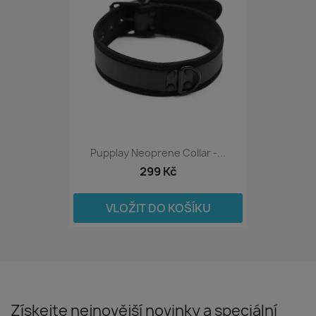
Pupplay Neoprene Collar -...
299 Kč
VLOŽIT DO KOŠÍKU
Získejte nejnovější novinky a speciální