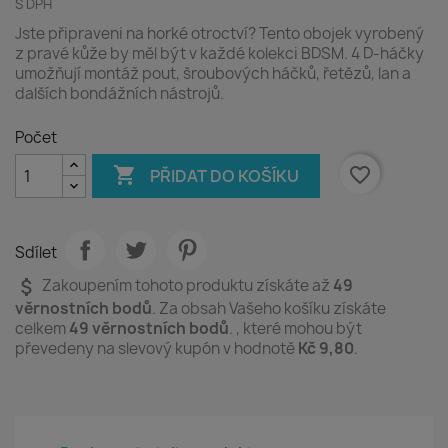
S DPH
Jste připraveni na horké otroctví? Tento obojek vyrobený
z pravé kůže by měl být v každé kolekci BDSM. 4 D-háčky
umožňují montáž pout, šroubových háčků, řetězů, lan a
dalších bondážních nástrojů.
Počet

favorite_border
PŘIDAT DO KOŠÍKU
Sdílet
attach_money
Zakoupením tohoto produktu získáte až
49
věrnostních bodů
. Za obsah Vašeho košíku získáte
celkem
49
věrnostních bodů
. , které mohou být
převedeny na slevový kupón v hodnotě
Kč 9,80
.