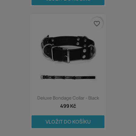
favorite_border
Deluxe Bondage Collar - Black
499 Kč
VLOŽIT DO KOŠÍKU