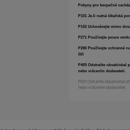
Pokyny pro bezpečné zachá
P101 Je-li nutná lékařská po
P102 Uchovávejte mimo dosa
P271 Používejte pouze venku
P280 Používejte ochranné ru
štít
P405 Odstraňte obsah/obal 
nebo vrácením dodavateli.
P501 Ostraňte obsah/obal p
nebo vrácením dodavateli.