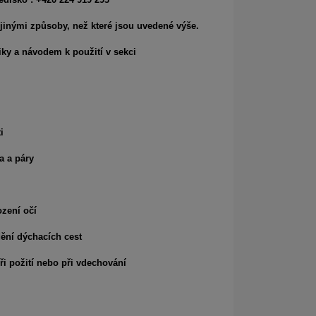
jinými způsoby, než které jsou uvedené výše.
iky a návodem k použití v sekci
i
a a páry
zení očí
ění dýchacích cest
i požití nebo při vdechování