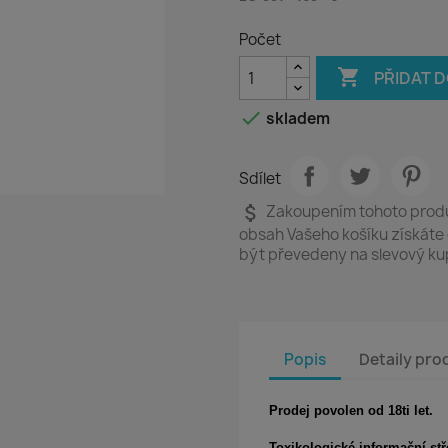
Počet

PŘIDAT 

skladem
Sdílet
attach_money
Zakoupením tohoto produ
obsah Vašeho košíku získáte
být převedeny na slevový k
Popis
Detaily pro
Prodej povolen od 18ti let.
Toxikologické informační stř