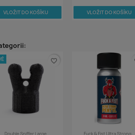
VLOŽIT DO KOŠÍKU
VLOŽIT DO KOŠÍKU
ategorii:
VÉ
favorite_border
fa
Double Sniffer Large
Fuck & Fist Ultra Strong...