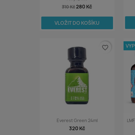
280 Kč
310 Kč
VLOŽIT DO KOŠÍKU
VY
favorite_border
Everest Green 24ml
LMF
320 Kč