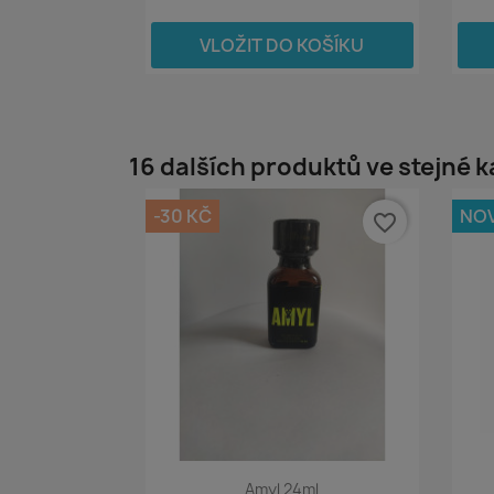
VLOŽIT DO KOŠÍKU
16 dalších produktů ve stejné k
-30 KČ
NO
favorite_border
Amyl 24ml