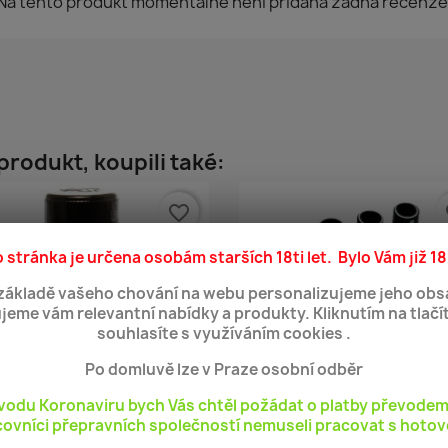
Na tento produkt momentálně není přidána žádná recenze
 produkt, koupili také:
favorite_border
fa
 stránka je určena osobám starších 18ti let. Bylo Vám již 18
základě vašeho chování na webu personalizujeme jeho obs
jeme vám relevantní nabídky a produkty. Kliknutím na tlačí
souhlasíte s využíváním cookies .
Po domluvě lze v Praze osobní odběr
vodu Koronaviru bych Vás chtěl požádat o platby převodem
ovníci přepravních společností nemuseli pracovat s hotov