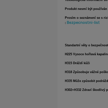
Produkt nesmí být používán 
Prosím o seznámení se s riz
Bezpecnostni-list
:
Standartní věty o bezpečnost
H225 Vysoce hořlavá kapalin
H315 Dráždí kůži
H318 Způsobuje vážné poško
H335 Může způsobit podrážd
H302+H332 Zdraví škodlivý př