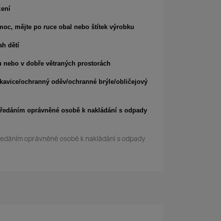
zení
moc, mějte po ruce obal nebo štítek výrobku
h dětí
 nebo v dobře větraných prostorách
kavice/ochranný oděv/ochranné brýle/obličejový
předáním oprávněné osobě k nakládání s odpady
ředáním oprávněné osobě k nakládání s odpady