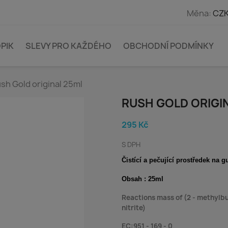
Měna:
CZK
PIK
SLEVY PRO KAŽDÉHO
OBCHODNÍ PODMÍNKY
sh Gold original 25ml
RUSH GOLD ORIGI
295 Kč
S DPH
Čistící a pečující prostředek na 
Obsah : 25ml
Reactions mass of (2 - methylbu
nitrite)
EC:951 - 169 - 0