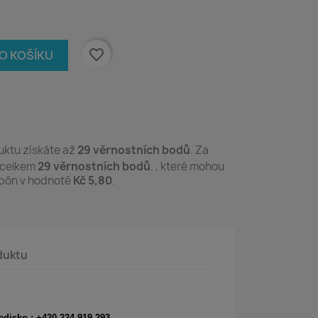
favorite_border
DO KOŠÍKU
ktu získáte až
29
věrnostních bodů
. Za
 celkem
29
věrnostních bodů
. , které mohou
upón v hodnotě
Kč 5,80
.
duktu
edisko : +420 224 919 293