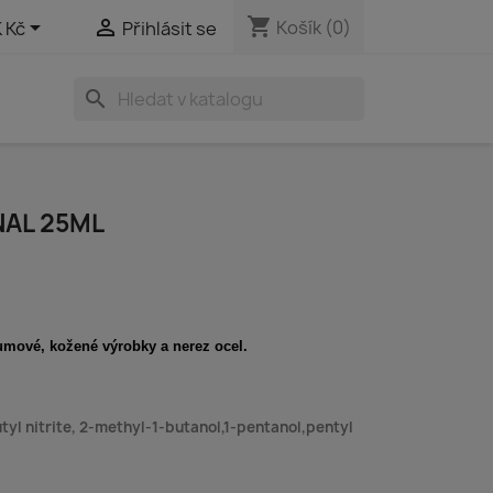
shopping_cart


Košík
(0)
 Kč
Přihlásit se
search
NAL 25ML
gumové, kožené výrobky a nerez ocel.
tyl nitrite, 2-methyl-1-butanol,1-pentanol,pentyl