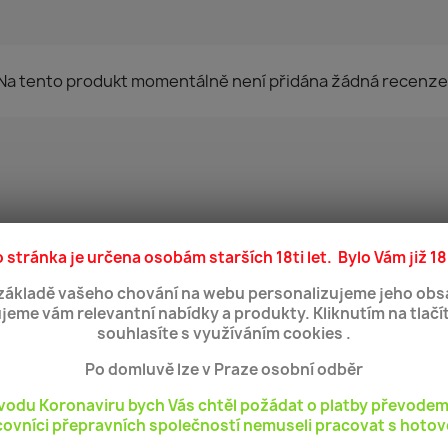
Na tento produkt momentálně není přidána žádná recenze
 produkt, koupili také:
 stránka je určena osobám starších 18ti let. Bylo Vám již 18
favorite_border
základě vašeho chování na webu personalizujeme jeho obs
jeme vám relevantní nabídky a produkty. Kliknutím na tlačí
souhlasíte s využíváním cookies .
Po domluvě lze v Praze osobní odběr
vodu Koronaviru bych Vás chtěl požádat o platby převodem
ovníci přepravních společností nemuseli pracovat s hotov