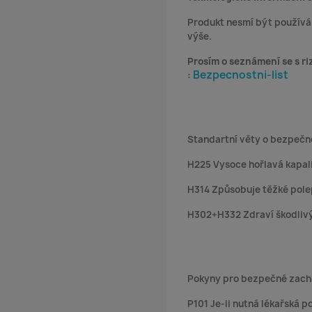
Produkt nesmí být používán
výše.
Prosím o seznámení se s ri
Bezpecnostni-list
:
Standartní věty o bezpečn
H225 Vysoce hořlavá kapal
H314 Způsobuje těžké polep
H302+H332 Zdraví škodlivý 
Pokyny pro bezpečné zach
P101 Je-li nutná lékařská 