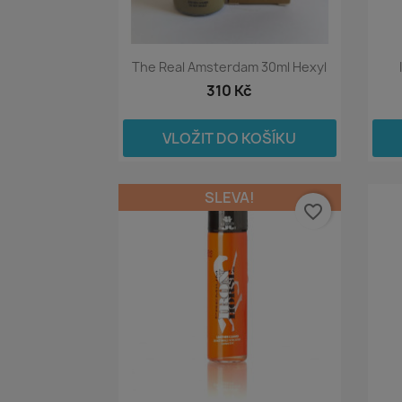
The Real Amsterdam 30ml Hexyl
310 Kč
VLOŽIT DO KOŠÍKU
SLEVA!
favorite_border