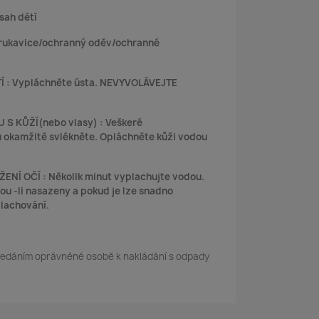
sah dětí
 rukavice/ochranný oděv/ochranné
Í : Vypláchněte ústa. NEVYVOLÁVEJTE
S KŮŽÍ(nebo vlasy) : Veškeré
 okamžitě svlékněte. Opláchněte kůži vodou
NÍ OČÍ : Několik minut vyplachujte vodou.
ou -li nasazeny a pokud je lze snadno
plachování.
ředáním oprávněné osobě k nakládání s odpady