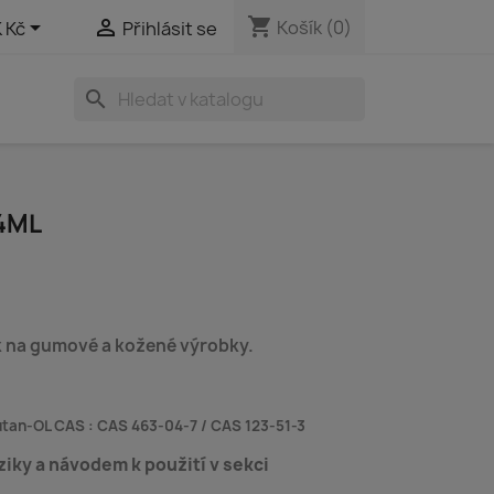
shopping_cart


Košík
(0)
 Kč
Přihlásit se
search
24ML
ek na gumové a kožené výrobky.
utan-OL CAS : CAS 463-04-7 / CAS 123-51-3
ziky a návodem k použití v sekci