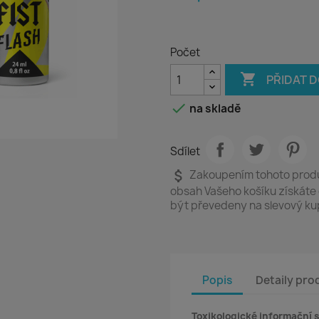
Počet

PŘIDAT 

na skladě
Sdílet
attach_money
Zakoupením tohoto produ
obsah Vašeho košíku získáte
být převedeny na slevový k
Popis
Detaily pro
Toxikologické informační s