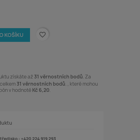
favorite_border
DO KOŠÍKU
ktu získáte až
31
věrnostních bodů
. Za
 celkem
31
věrnostních bodů
. , které mohou
upón v hodnotě
Kč 6,20
.
duktu
tředisko : +420 224 919 293