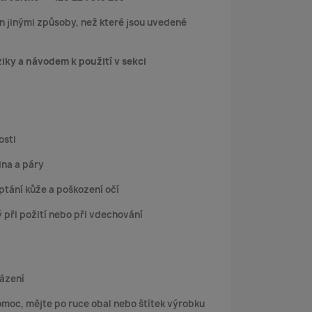
 jinými způsoby, než které jsou uvedené
ziky a návodem k použití v sekci
osti
ina a páry
tání kůže a poškození očí
při požití nebo při vdechování
ázení
pomoc, mějte po ruce obal nebo štítek výrobku