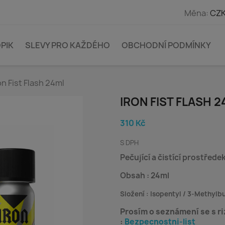
Měna:
CZK
PIK
SLEVY PRO KAŽDÉHO
OBCHODNÍ PODMÍNKY
on Fist Flash 24ml
IRON FIST FLASH 
310 Kč
S DPH
Pečující a čistící prostřed
Obsah : 24ml
Složení :
Isopentyl / 3-Methylb
Prosím o seznámení se s ri
:
Bezpecnostni-list