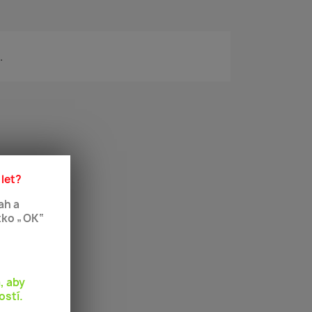
.
 let?
ah a
tko „OK“
, aby
ostí.