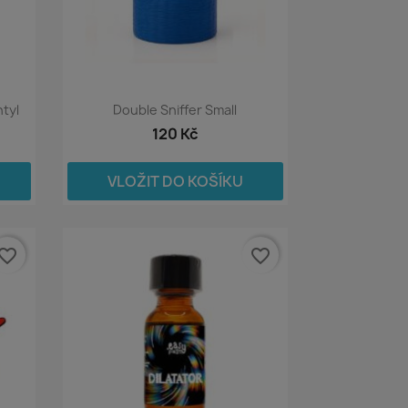
tyl
Double Sniffer Small
120 Kč
VLOŽIT DO KOŠÍKU
vorite_border
favorite_border