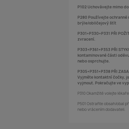
P102 Uchovávejte mimo do
P280 Používejte ochranné
brýle/obličejový štít
P301+P330+P331 PŘI POŽIT
zvracení.
P303+P361+P353 PŘI STYKU 
kontaminované části oděvu
nebo osprchujte.
P305+P351+P338 PŘI ZASAŽE
Vyjměte kontaktní čočky, js
vyjmout. Pokračujte ve vy
P310 Okamžitě volejte lékaře
P501 Ostraňte obsah/obal p
nebo vrácením dodavateli.